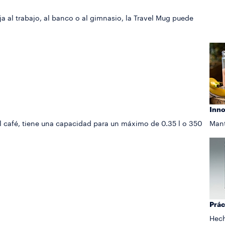
ja al trabajo, al banco o al gimnasio, la Travel Mug puede
Inn
del café, tiene una capacidad para un máximo de 0.35 l o 350
Mant
Prác
Hech