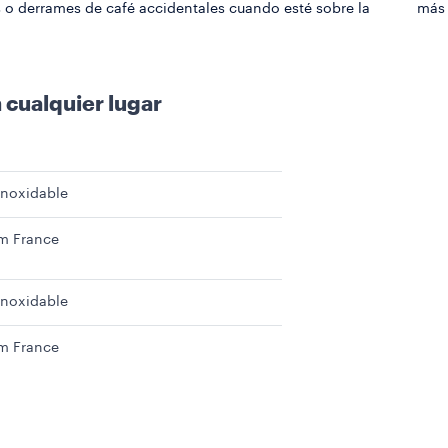
o derrames de café accidentales cuando esté sobre la
más 
 cualquier lugar
inoxidable
m France
inoxidable
m France