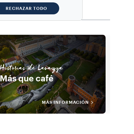
RECHAZAR TODO
Historias de Lavazza
Histo
Más que café
Dep
MÁS INFORMACIÓN