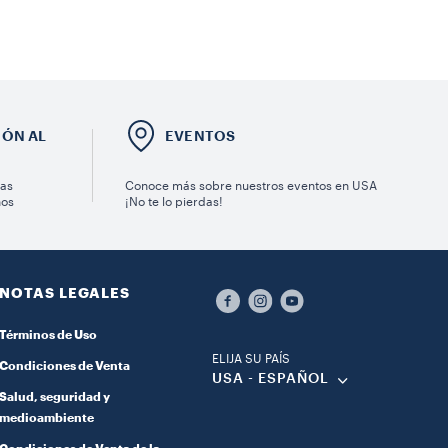
IÓN AL
EVENTOS
ras
Conoce más sobre nuestros eventos en USA
nos
¡No te lo pierdas!
NOTAS LEGALES
Términos de Uso
ELIJA SU PAÍS
Condiciones de Venta
USA - ESPAÑOL
Salud, seguridad y
medioambiente