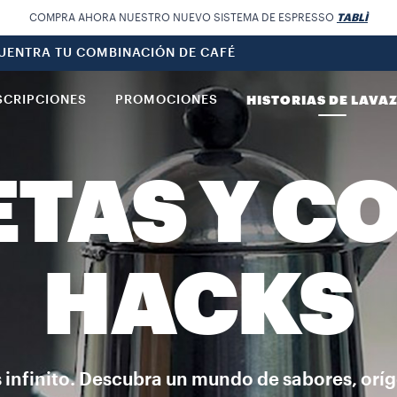
COMPRA AHORA NUESTRO NUEVO SISTEMA DE ESPRESSO
TABLÌ
UENTRA TU COMBINACIÓN DE CAFÉ
SCRIPCIONES
PROMOCIONES
HISTORIAS DE LAVA
TAS Y C
HACKS
es infinito. Descubra un mundo de sabores, orí