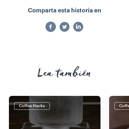
Comparta esta historia en
Lea también
Coffee Hacks
Coff