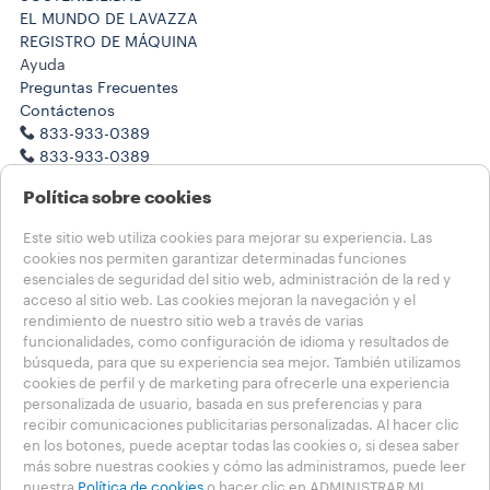
EL MUNDO DE LAVAZZA
REGISTRO DE MÁQUINA
Ayuda
Preguntas Frecuentes
Contáctenos
833-933-0389
833-933-0389
Trabaje con nosotros
Política sobre cookies
Notas legales
Términos de Uso
Este sitio web utiliza cookies para mejorar su experiencia. Las
Condiciones de Venta
cookies nos permiten garantizar determinadas funciones
Salud, seguridad y medioambiente
esenciales de seguridad del sitio web, administración de la red y
Condiciones de Venta de la Suscripción
acceso al sitio web. Las cookies mejoran la navegación y el
Transparencia en las Cadenas de Suministro de California
rendimiento de nuestro sitio web a través de varias
funcionalidades, como configuración de idioma y resultados de
búsqueda, para que su experiencia sea mejor. También utilizamos
Elija su país
cookies de perfil y de marketing para ofrecerle una experiencia
USA - Español
personalizada de usuario, basada en sus preferencias y para
USA - Español
recibir comunicaciones publicitarias personalizadas. Al hacer clic
USA - English
en los botones, puede aceptar todas las cookies o, si desea saber
OTHER COUNTRIES
más sobre nuestras cookies y cómo las administramos, puede leer
nuestra
Política de cookies
o hacer clic en ADMINISTRAR MI