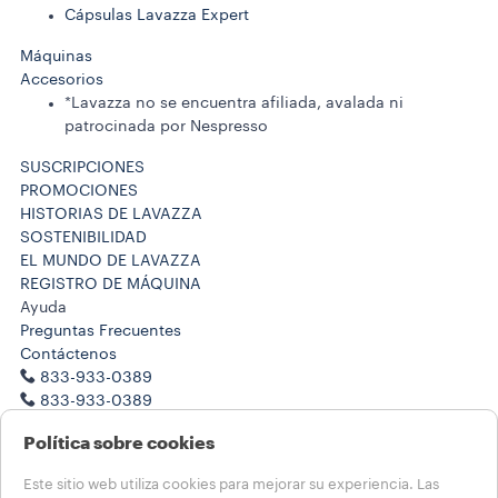
Cápsulas Lavazza Expert
Máquinas
Accesorios
*Lavazza no se encuentra afiliada, avalada ni
patrocinada por Nespresso
SUSCRIPCIONES
PROMOCIONES
HISTORIAS DE LAVAZZA
SOSTENIBILIDAD
EL MUNDO DE LAVAZZA
REGISTRO DE MÁQUINA
Ayuda
Preguntas Frecuentes
Contáctenos
833-933-0389
833-933-0389
Trabaje con nosotros
Política sobre cookies
Notas legales
Términos de Uso
Este sitio web utiliza cookies para mejorar su experiencia. Las
Condiciones de Venta