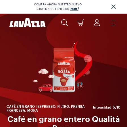
COMPRA AHORA NUESTRO NUEVO
SISTEMA DE ESPRESSO
TABLÌ
Lo
la 
p
CAFÉ EN GRANO | ESPRESSO, FILTRO, PRENSA
Intensidad
5/10
FRANCESA, MOKA
Café en grano entero Qualità