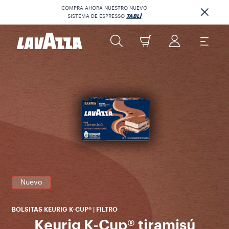
COMPRA AHORA NUESTRO NUEVO
SISTEMA DE ESPRESSO
TABLÌ
R
ex
al
ca
Nuevo
BOLSITAS KEURIG K-CUP® | FILTRO
Keurig K-Cup® tiramisú