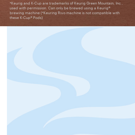
*Keurig and K-Cup are trademarks of Keurig Green Mountain, Inc.,
used with permission. Can only be brewed using a Keurig®
brewing machine (*Keuring Rivo machine is not compatible with
these K-Cup® Pods)