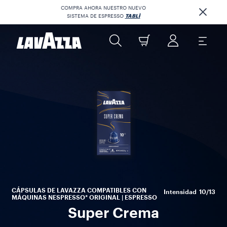
COMPRA AHORA NUESTRO NUEVO
SISTEMA DE ESPRESSO
TABLÌ
br
co
tos
la
CÁPSULAS DE LAVAZZA COMPATIBLES CON
Intensidad
10/13
MÁQUINAS NESPRESSO* ORIGINAL | ESPRESSO
Super Crema